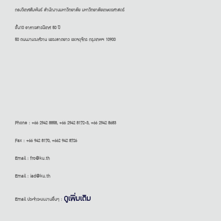
กองวิเทศสัมพันธ์ สำนักงานมหาวิทยาลัย มหาวิทยาลัยเกษตรศาสตร์
ชั้น10 อาคารสารนิเทศ 50 ปี
50 ถนนงามวงศ์วาน แขวงลาดยาว เขตจตุจักร กรุงเทพฯ 10900
Phone : +66 2942 8858, +66 2942 8172-3, +66 2942 8683
Fax : +66 942 8170, +662 942 8726
Email : fro@ku.th
Email : iad@ku.th
ดูเพิ่มเติม
Email ประจำระบบงานอื่นๆ :